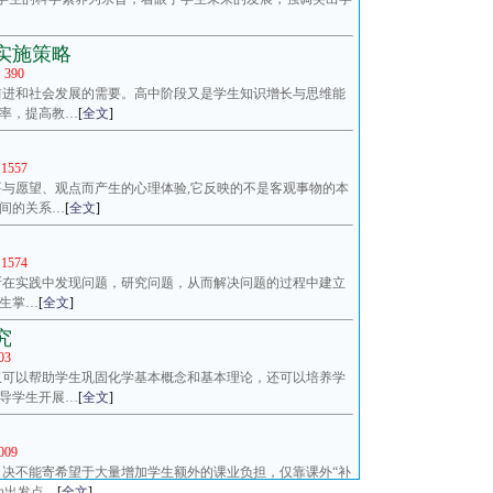
实施策略
：
390
前进和社会发展的需要。高中阶段又是学生知识增长与思维能
率，提高教…
[
全文
]
1557
与愿望、观点而产生的心理体验,它反映的不是客观事物的本
间的关系…
[
全文
]
1574
断在实践中发现问题，研究问题，从而解决问题的过程中建立
生掌…
[
全文
]
究
03
仅可以帮助学生巩固化学基本概念和基本理论，还可以培养学
导学生开展…
[
全文
]
009
决不能寄希望于大量增加学生额外的课业负担，仅靠课外“补
为出发点…
[
全文
]