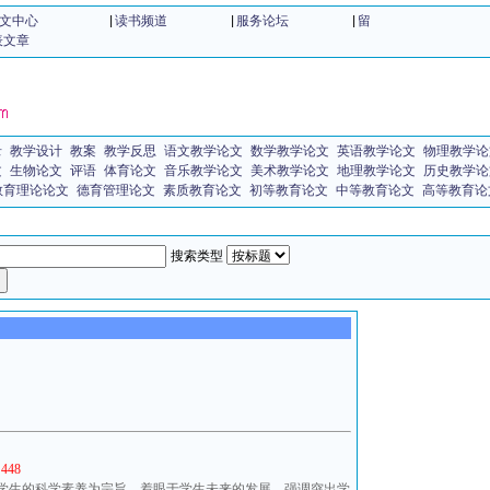
文中心
|
读书频道
|
服务论坛
|
留
表文章
录
教学设计
教案
教学反思
语文教学论文
数学教学论文
英语教学论文
物理教学论
文
生物论文
评语
体育论文
音乐教学论文
美术教学论文
地理教学论文
历史教学论
教育理论论文
德育管理论文
素质教育论文
初等教育论文
中等教育论文
高等教育论
搜索类型
448
高学生的科学素养为宗旨，着眼于学生未来的发展，强调突出学