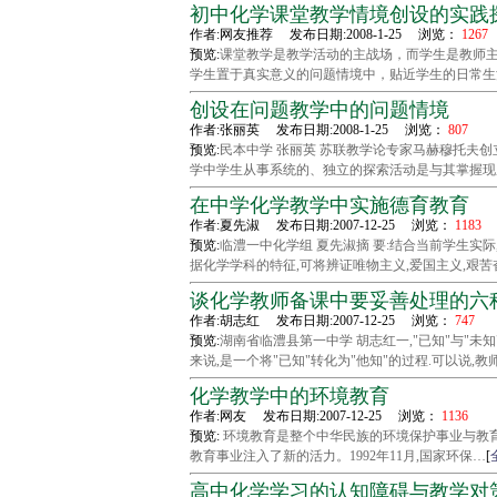
初中化学课堂教学情境创设的实践
作者:网友推荐 发布日期:2008-1-25 浏览：
1267
预览:
课堂教学是教学活动的主战场，而学生是教师
学生置于真实意义的问题情境中，贴近学生的日常生
创设在问题教学中的问题情境
作者:张丽英 发布日期:2008-1-25 浏览：
807
预览:
民本中学 张丽英 苏联教学论专家马赫穆托夫
学中学生从事系统的、独立的探索活动是与其掌握现
在中学化学教学中实施德育教育
作者:夏先淑 发布日期:2007-12-25 浏览：
1183
预览:
临澧一中化学组 夏先淑摘 要:结合当前学生实
据化学学科的特征,可将辨证唯物主义,爱国主义,艰苦
谈化学教师备课中要妥善处理的六
作者:胡志红 发布日期:2007-12-25 浏览：
747
预览:
湖南省临澧县第一中学 胡志红一,"已知"与"未知
来说,是一个将"已知"转化为"他知"的过程.可以说,教
化学教学中的环境教育
作者:网友 发布日期:2007-12-25 浏览：
1136
预览:
环境教育是整个中华民族的环境保护事业与教育
教育事业注入了新的活力。1992年11月,国家环保…
[
高中化学学习的认知障碍与教学对