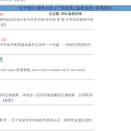
关于我们
|
服务社区
|
广告联系
|
版权说明
|
联系我们
论文酷 2006 版权所有
69
的知识价值分析与开发为例 化学组 李 艳 中学化学教材中的
全文
]
：
522
，中学化学教育越来越关注这样一个问题：一种较为理想的中
性
o-style-name:普通表格; mso-tstyle-rowband-size:0; mso-tstyle-
验的正确观察，体现在一是对实验现象的正确观察，以获取准
…
[
全文
]
金属 元素 时， 为了加深学生对钠的性质的认识，同时对金属活动性