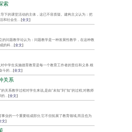
探索
主导下的课堂活动的主体，这已不容质疑。建构主义认为：把
活和社会生…
[
全文
]
创立的问题教学论认为：问题教学是一种发展性教学，在这种教
成的科…
[
全文
]
际,对中学生实施德育教育是每一个教育工作者的责任和义务.根
奋斗的…
[
全文
]
种关系
"的关系教学过程对学生来说,是由"未知"到"知"的过程;对教师
师的…
[
全文
]
事业的一个重要组成部分,它不但拓展了教育领域,而且也为
全文
]
策