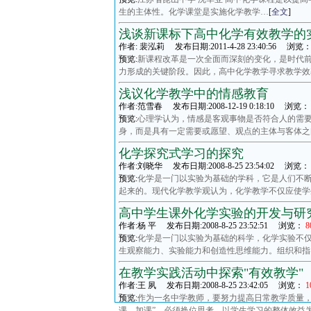
生的主体性。化学课堂是实施化学教学…
[
全文
]
浅谈新课标下高中化学有效教学的
作者: 裴泓莉 发布日期:2011-4-28 23:40:56 浏览
预览:
新课程改革是一次全面而深刻的变化，是时代
力形成的关键阶段。因此，高中化学教学寻求教学效
浅议化学教学中的情感教育
作者:范雪春 发布日期:2008-12-19 0:18:10 浏览：
预览:
心理学认为，情感是客观事物是否符合人的需要
身，而是具有一定需要或愿望、观点的主体与客体之
化学探究式学习的探究
作者:刘晓华 发布日期:2008-8-25 23:54:02 浏览：
预览:
化学是一门以实验为基础的学科，它是人们不
起来的。现代化学教学观认为，化学教学不仅应使学
高中学生课外化学实验的开发与研
作者:杨 平 发布日期:2008-8-25 23:52:51 浏览：
8
预览:
化学是一门以实验为基础的科学，化学实验不
生观察能力、实验能力和创造性思维能力。组织和指
在教学实践活动中探索"有效教学"
作者:王 夙 发布日期:2008-8-25 23:42:05 浏览：
1
预览:
作为一名中学教师，要努力提高日常教学质量，
课、加课”，必须换位思考，以学生学习的整体效益