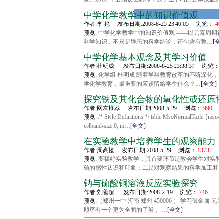
中学化学教学中的知识价值观
作者:李 艳 发布日期:2008-8-25 23:40:05 浏览：
4
预览:
中学化学教学中的知识价值观 ——以元素周期律
科学知识，不只是静态的科学结论，还包含有整…
[
中学化学基本观念及其学习价值
作者:杜明成 发布日期:2008-8-25 23:38:37 浏览
预览:
化学组 杜明成 随着学科教育改革的不断深化
学化学教育，最重要的应该留给学生什么？…
[
全文
]
探究铁及其化合物的氧化性或还原
作者:网友推荐 发布日期:2008-5-29 浏览：
990
预览:
/* Style Definitions */ table.MsoNormalTable {ms
colband-size:0; m…
[
全文
]
在实验教学中培养学生的观察能力
作者:周高楼 发布日期:2008-5-29 浏览：
1373
预览:
要搞好实验教学，其首要环节是教会学生对实
确的感性认识和印象；二是对观察结果的科学加工和
钠与硫酸铜溶液反应实验探究
作者:刘善超 发布日期:2008-2-19 浏览：
746
预览:
（郑州一中 河南 郑州 450006 ） 学习碱
顺序有一个更为全面的了解， …
[
全文
]