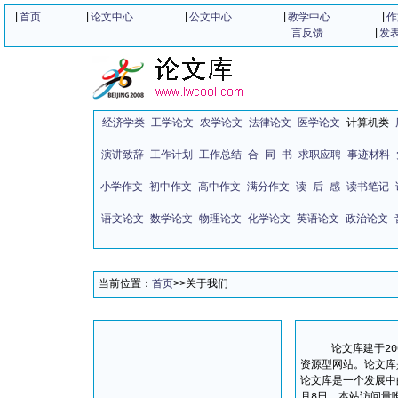
|
首页
|
论文中心
|
公文中心
|
教学中心
|
作
言反馈
|
发
经济学类
工学论文
农学论文
法律论文
医学论文
计算机类
演讲致辞
工作计划
工作总结
合 同 书
求职应聘
事迹材料
小学作文
初中作文
高中作文 满分作文
读 后 感
读书笔记
语文论文
数学论文
物理论文
化学论文
英语论文
政治论文
当前位置：
首页
>>关于我们
论文库建于2006
资源型网站。论文库
论文库是一个发展中的
月8日，本站访问量唯