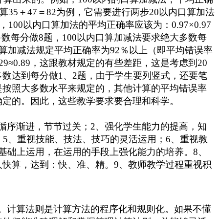
35＋47＝82为例，它需要进行两步20以内口算加法
0以内口算加法的平均正确率应该为：0.97×0.97
大多数每分做8题，100以内口算加减法要求绝大多数每
算加减法规定平均正确率为92％以上（即平均错误率
8529≈0.89，这跟教材规定的有些差距，这是考虑到20
数达到每分做1、2题，由于学生要列竖式，还要笔
是按照大多数水平来规定的，其他计算的平均错误率
确定的。因此，这些教学要求
要
合理和科学。
循序渐进，节节过关；2、强化学生能力的提高，知
5、重视技能、技法、技巧的灵活运用；6、重视教
基础上运用，在运用的手段上强化能力的培养。8、
快算，达到：快、准、精。9、教师教学过程重视积
。计算法则是计算方法的程序化和规则化。如果不懂