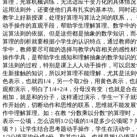
算理，光靠机械训练，无法适应千变万化的具体情况
运用法则外，还要使他们具有扎实的基本功。同时还
教学上好新授课，处理好算理与算法之间的联系，。引导
动手操作的直观手段，帮助学生理解算理。数学中的
运算法则的依据。但是这些都是抽象的数学知识，而
算理的剖析就要根据小学生的认识特点，通过教师的
学中，教师要尽可能的选择与教学内容相关的感性材
操作学具，是帮助学生感知和理解抽象的数学知识的
算法则的过程，特别是课上人人动手操作，可以启发
生新接触的知识，所以对算理不能理解，尤其是法则
色表示，也就四1/4，另一个取2份，用黄色表示，也
观察演示，明白了1/4+2/4，分母没有变（也就
相加，就是和的分子，这样通过演示，学生一下子就
作开始的，切断动作和思维的联系，思维就不能发展
作中理解算理。如：在教 “分数乘以分数”的算理
表示一公顷，怎么说明1/2公顷的1/4是多少公顷
顷？）让学生结合思考题动手操作，学生在活动中，
1/2公顷平均分成4份，取其中1份，也就是把1公顷平