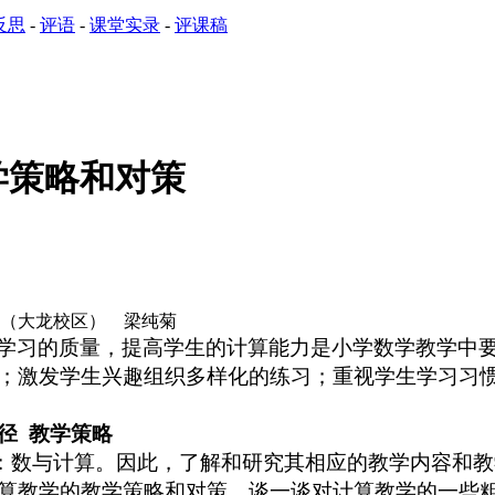
反思
-
评语
-
课堂实录
-
评课稿
学策略和对策
学（大龙校区） 梁纯菊
学习的质量，提高学生的计算能力是小学数学教学中
；激发学生兴趣组织多样化的练习；重视学生学习习
途径
教学策略
：
数与计算
。因此，
了解和研究
其
相应的教学内容和教
算教学的
教学策略和对策
，谈一谈对计算教学的一些