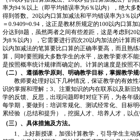
率为94％以上（即平均错误率为6％以内），绝大多数
得到答数。20以内口算加减法和平均错误率为3％以内（
＝0.9409≈0.94，这正是教材所规定的100以
分达到8题，虽然两者之间有些差距，这是考虑到2
为8％以内），它需要进行四次20以内加法的计算而得到答数，
以内加减法的笔算要比口算的正确率要高，而且熟练
算，同时要照顾大多数学生的水平，故教学要求不能
是按照概率统计规律而确定的。计算的速度是按照不
（二）、遵循教学原则、明确教学目标，掌握教学规
教师要处理好以下几种情况，保证教学的有效性
识的掌握和理解；3、注重知识的内在联系以及新旧
学的反馈、反思，出现问题即时对症下药，为各年级
每学期，要做到：培训常规化、测试经常化、目标明
累经验（总结和提升），挖掘人才、培养人才，以点
（三）、具体措施及方法。
1、上好新授课，加强计算教学，引导学生主动