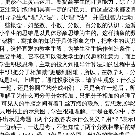
，更谈不上灵活运用。要提高学生的计算能力，除了
应注意训练他们具有一定的记忆力。而这些要求都要
学生循“理”入“法”，以“理”“法”，并通过智力活
一些概念，如整数、小数、分数、百分数的认识，运
小学生的思维是以具体形象思维为主的。这样抽象的
“架桥”，寓抽象的知识于具体形象之中，把学生的认
料，选择直观的教学手段，为学生动手操作创造条件
重要手段。它不仅可以激发学生的兴趣和注意力，而
学生积极思考，主动的投入到推导计算法则的过程中去
中“只把分子相加减”更感到困难，所以，在教学时，分
就是2/4。上课前，通过投影演示，请学生观察：什么变了
是合在一起，还是将圆平均分成4份），只是合在一起后
理解了为什么同分母分数相加，只把分子相加的道理了
”可见人的手脑之间有着千丝万缕的联系，要想发展学
时，只用书上的示意图，学生很难理解。于是在教学中，
呢？并出示思考题（两个分数各表示什么意义？用“？”
一边动手，一边思考，不但知道了两个分数相乘后的
均分成（2×4）份，1份是1/8公顷。当1份的数会求