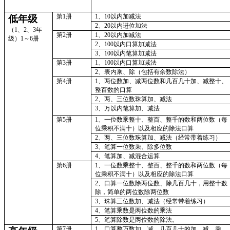
第1册
1、
10以内加减法
低年级
2、
20以内进位加法
（1、2、3年
第2册
1、
20以内加减法
级）1～6册
2、
100以内口算加减法
3、
100以内笔算加减法
第3册
1、
100以内口算加减法
2、
表内乘、除（包括有余数除法）
第4册
1、
两位数加、减两位数和几百几十加、减整十、
整百数的口算
2、
两、三位数珠算加、减法
3、
万以内笔算加、减法
第5册
1、
一位数乘整十、整百、整千的数和两位数（每
位乘积不满十）以及相应的除法口算
2、
两、三位数珠算加、减法（经常带着练习）
3、
笔算一位数乘、除多位数
4、
笔算加、减混合运算
第6册
1、
一位数乘整十、整百、整千的数和两位数（每
位乘积不满十）以及相应的除法口算
2、
口算一位数除两位数、除几百几十，用整十数
除，简单的两位数除两位数
3、
珠算三位数加、减法（经常带着练习）
4、
笔算乘数是两位数的乘法
5、
笔算除数是两位数的除法
。
第7册
1、
口算整万数加、减，几百几十的加、减，乘