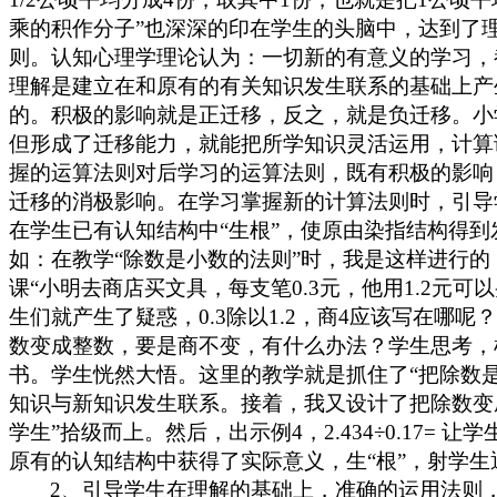
乘的积作分子”也深深的印在学生的头脑中，达到了
则。认知心理学理论认为：一切新的有意义的学习，
理解是建立在和原有的有关知识发生联系的基础上产
的。积极的影响就是正迁移，反之，就是负迁移。小
但形成了迁移能力，就能把所学知识灵活运用，计算
握的运算法则对后学习的运算法则，既有积极的影响
迁移的消极影响。在学习掌握新的计算法则时，引导
在学生已有认知结构中“生根”，使原由染指结构得到
如：在教学“除数是小数的法则”时，我是这样进行
课“小明去商店买文具，每支笔0.3元，他用1.2
生们就产生了疑惑，0.3除以1.2，商4应该写在
数变成整数，要是商不变，有什么办法？学生思考，
书。学生恍然大悟。这里的教学就是抓住了“把除数
知识与新知识发生联系。接着，我又设计了把除数变
学生”拾级而上。然后，出示例4，2.434÷0.1
原有的认知结构中获得了实际意义，生“根”，射学
2、引导学生在理解的基础上，准确的运用法则