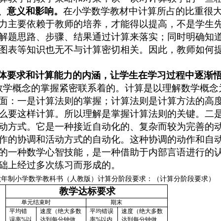
、
意义和
影响。
在小学数学教材中计算所占的比重很
力主要依赖于教师的培养，才能得以提高，不是学生
解题思路、步骤、结果通过计算来落实；同时明确知
图表等知识也无不与计算密切相关。因此，教师如何
体要求和计算能力的内涵，让学生在学习过程中逐渐
数学概念的掌握紧密联系着的。计算是以理解数学概念
面：一是计算法则的掌握；计算法则是计算方法的高
么要这样计算。所以理解是掌握计算法则的关键。二
动方式。它是一种接近自动化的、复杂而较为完善的
作的协调和活动方式的自动化。这种协调的动作和自
的一种数学心智技能，是一种借助于内部言语进行的
础上经过多次练习而形成的。
六年制小学数学教科书（人教版）计算
分阶段要求：
（
计算分阶段要求
）
教学达标要求
单元结束时
期末
平均错
速度
（
绝大多数
平均错误
速度
（
绝大多数
误率
%以
达到每分
钟
做
率
%以内
达到每分
钟
做