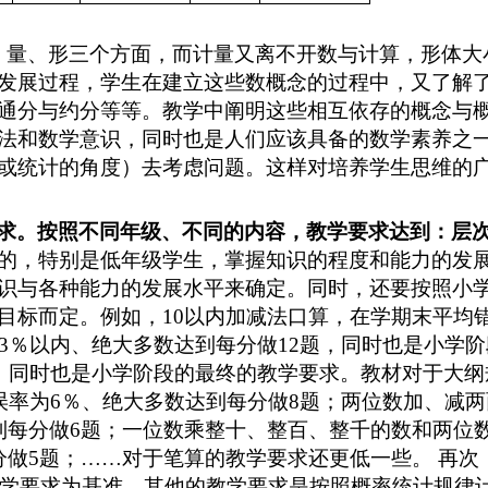
、量、形三个方面，而计量又离不开数与计算，形体大
发展过程，学生在建立这些数概念的过程中
，又了解了
通分与约分等等。教学中阐明这些相互依存的概念与
法和数学意识，同时也是人们应该具备的数学素养之
或统计的角度）去考虑问题。这样对培养学生思维的
求
。
按照不同年级、不同的内容，教学要求
达到：
层
的，特别是低年级学生，掌握知识的程度和能力的发
识与各种能力的发展水平来确定。同时，还要按照小
目标而定。
例如，10以内加减法口算，在学期末平均
为3％以内、绝大多数达到每分做12题，同时也是小学
题，同时也是小学阶段的最终的教学要求。教材对于大
错误率为6％、绝大多数达到每分做8题；两位数加、减
到每分做6题；一位数乘整十、整百、整千的数和两位
分做5题；……对于笔算的教学要求还更低一些。
再次
教学要求为基准，其他的教学要求是按照概率统计规律