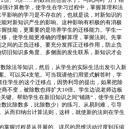
，加强计算教学，使学生在学习过程中，掌握算理和法
水平影响的学习是不存在的，也就是说，对新知识的
技能对新知识产生的影响。这种影响有积极的有消极
掌握技能，更重要的是培养学生的迁移能力。学生一
迁移，使学生能更准确的理解算理，掌握法则。先掌
则之间的正负迁移。要充分发挥正迁移作用，防止负
确切旧知识多角度、多侧面的发生联系，新知识才会
整数除法等知识，然后，从学生的实际生活出发引入新
答案。可以买4支笔。可当我请他们用竖式解答时，学
时抓住学生的这个迁移点，因势利导的提出，如果把除
商不变，被除数也得扩大10倍。学生边说老师边板
关键。帮助学生在新旧知识之间”铺路“，使学生已有
位数比除数多，比除数少）的练习。从易到难，引导
题思路。从而归纳出计算法则，这样，就使新的法则在学生
的掌握过程是从开展的、详尽的思维活动过度到压缩