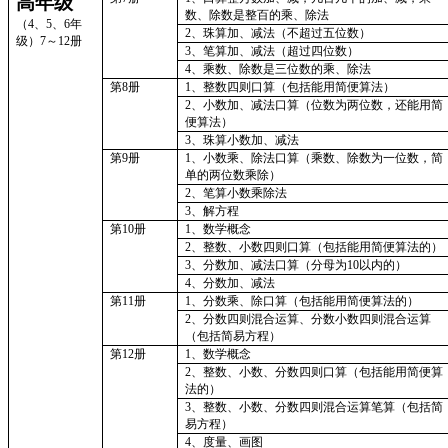
高年级
数、除数是整百的乘、除法
（4、5、6年
2、
珠算加、减法（不超过五位数）
级）7～12册
3、
笔算加、减法（超过四位数）
4、
乘数、除数是三位数的乘、除法
第8册
1、
整数四则口算（包括能用简便算法）
2、
小数加、减法口算（位数为两位数，还能用简
便算法）
3、
珠算小数加、减法
第9册
1、
小数乘、除法口算（乘数、除数为一位数，简
单的两位数乘除）
2、
笔算小数乘除法
3、
解方程
第10册
1、
数学概念
2、
整数、小数四则口算（包括能用简便算法的）
3、
分数加、减法口算（分母为10以内的）
4、
分数加、减法
第11册
1、
分数乘、除口算（包括能用简便算法的）
2、
分数四则混合运算、分数小数四则混合运算
（包括简易方程）
第12册
1、
数学概念
2、
整数、小数、分数四则口算（包括能用简便算
法的）
3、
整数、小数、分数四则混合运算笔算（包括简
易方程）
4、
度量、画图