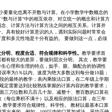
小要量化也离不开数与计算。在小学数学中数概念的
“
数与计算
”
中
的
相互依存、对立统一的概念和计算方
概念、计算方法与计算方法之间的相互关系
。
计算并
一。具有较好计算意识的人，遇到实际问题时常常会
广度和多元性地是十分有益的。
要做到这一点，必须
次分明
、程度
合适
、
符合规律
和
科学
性
。
教学要求首
展都有较大的差异
，要做到层次分明
。
其次，
教学要
学生心理和生理的特点，如手、眼、脑配合的协调性
错误率为5％以内、速度为绝大多数达到每分做10题；
阶段的最终的教学；表内乘除法口算，在二年级上学期
纲规定需要达到比较熟练掌握的计算内容的教学要求；
两面三刀位数和几百几十加、减整十、整百数的口算在
数（每位乘积不满十）以及相应的除法口算，在三年
，
教学要求符合规律
性
、科学
性
。 教材以最基本口算
计算出来的。例如，100以内的口算加减法，平均正确