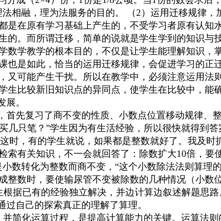
理法相融，理为法服务的目的。 （2）运用迁移规律
都是在原有学习基础上产生的，不受学习者原有认知
生的。而所谓迁移，简单的说就是学生学到的知识与
学数学教学的根本目的，不仅是让学生能理解知识，
课也是如此，恰当的运用迁移规律，会促进学习的正
，又可能产生干扰。所以在教学中，必须注意运用法
学生比较新旧知识点的异同点，使学生在比较中，能
发展。
的，首先复习了商不变的性质、小数点位置移动规律、
元可以买几只笔？”学生因为有生活经验，所以很快就得到
哪呢？这时，有的学生就说，如果都是整数就好了。我及
检索有关知识，不一会就回答了：除数扩大10倍，要使
是小数转化为整数而商不变，“这个小数除法法则算理的
成整数时，要使输尿管不变被除数的几种情况（小数
7= 让学生根据已有的经验独立解决，并边计算边叙述解
生通过自己的探索真正的理解了算理。
，并简化运算过程，是提高计算能力的关键。运算法则