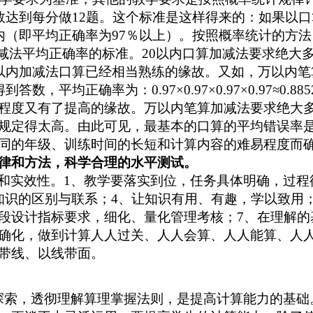
达到每分做12题。这个标准是这样得来的：如果以口算
即平均正确率为97％以上）。按照概率统计的方法，10
内口算加减法平均正确率的标准。20以内口算加减法要求绝
0以内加减法口算已经相当熟练的缘故。又如，万以内笔
平均正确率为：0.97×0.97×0.97×0.97≈0.8
程度又有了提高的缘故。万以内笔算加减法要求绝大多
规定得太高。由此可见，最基本的口算的平均错误率
同的年级、训练时间的长短和计算内容的难易程度而
律和方法，科学合理的水平测试。
和实效性。1、教学要落实到位，任务具体明确，过程
知识的区别与联系；4、让知识有用、有趣，学以致用；
段设计指标要求，细化、量化管理考核；7、在理解的
确化，做到计算人人过关、人人会算、人人能算、人人
带线、以线带面。
探索，透彻理解算理掌握法则，是提高计算能力的基础