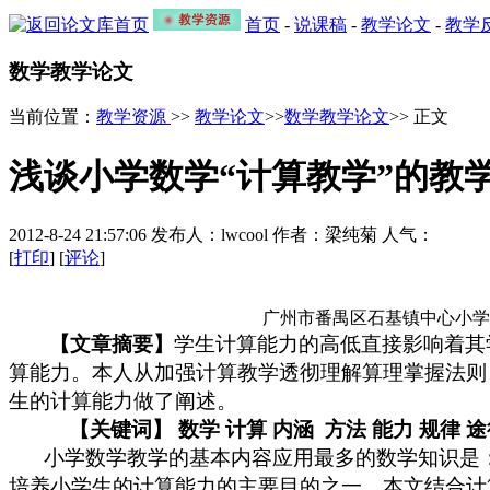
首页
-
说课稿
-
教学论文
-
教学
数学教学论文
当前位置：
教学资源
>>
教学论文
>>
数学教学论文
>> 正文
浅谈小学数学“计算教学”的教
2012-8-24 21:57:06 发布人：lwcool 作者：梁纯菊 人气：
[
打印
] [
评论
]
广州市番禺区石基镇中心小
【文章摘要】
学生计算能力的高低直接影响着其
算能力。本人从加强计算教学透彻理解算理掌握法则
生的计算能力做了阐述。
【关键词】 数学 计算 内涵 方法 能力 规律 
小学数学教学的基本内容应用最多的数学知识
是
培养小学生的计算能力的主要目的之一。本文结合计