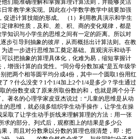
使他们能准确理解和掌握算理计算法则，并能够灵活
靠日常教学来实现。因此在小学数学教学中就要加强
动，促进计算技能的形成。 （1）利用教具演示和学生
算定律和性质，及和、差、积、商的变化规律，都是
数学知识与小学生的思维之间有一定的距离。所以对
识逐步引导到抽象的彼岸，从而概括出计算法则。在教
，为进一步进行思维加工奠定基础。直观演示和动手
且可以把抽象的算理具体化，化难为易，缩短掌握计
，增强计算的自觉性。“同分母分数加减”是五年级学
别把两个相等圆平均分成4份，其中一个圆取1份用红
？什么没变？1个1/4加上2个1/4是多少？学生通过
，所取的份数变成了原来所取份数的和，也就是两个分子
。著名的心理学家皮亚杰说过：“儿童的思维是从动
生的思维，就必须多组织学生动手操作，让学生在操
我采取了让学生动手折线来理解算理的方法：用一张
表示所求的部分。列式后，观察图上的结果是多少公
结果，而且对分数乘以分数的算理也很清楚，即：把
后，2份、3份……的数自然也会求了。与此同时“分子相