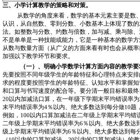
三、小学计算教学的策略和对策。
从数学的角度来看，
数学的基本元素
主要是数
认识，从自然数、零到分数、小数基本上体现了数的
法。如整数与分数、约数与倍数，加与减、乘与除、
不是单单是一种技能或能力，它是一种基本的数学方
从数与数量方面（从广义的方面来看有时也会从概率
加强以下教学环节和要求。
（一）、明确小学数学
计算方面内容
的
教学要
先
要
按照不同年级学生的年龄特征和心理特点来安排
求的程度
要
按照学生的年龄特征、认知水平和掌握知
和口算与书写速度的配合等。
要分清一般目标和最终
20以内加减法口算，在一年级下学期末平均错误率
末平均错误率为4％以内、绝大多数达到每分做10
例如，100以内口算加减法在二年级上学期末平均
二年级上学期末平均错误率为6％以内、绝大多数达
级上学期末平均错误率为6％以内、绝大多数达到每
（10以内的口算加减法、20以内的口算加减法）的