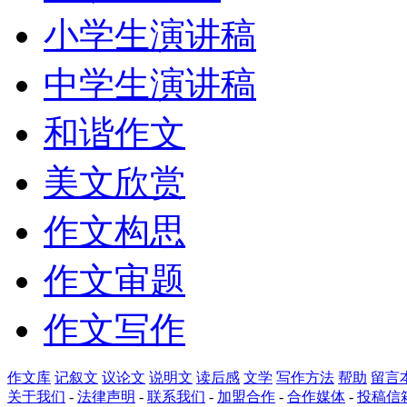
小学生演讲稿
中学生演讲稿
和谐作文
美文欣赏
作文构思
作文审题
作文写作
作文库
记叙文
议论文
说明文
读后感
文学
写作方法
帮助
留言
关于我们
-
法律声明
-
联系我们
-
加盟合作
-
合作媒体
-
投稿信