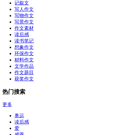
记叙文
写人作文
写物作文
写景作文
作文素材
读后感
读书笔记
想象作文
环保作文
材料作文
文学作品
作文题目
获奖作文
热门搜索
更多
奥运
读后感
爱
感恩