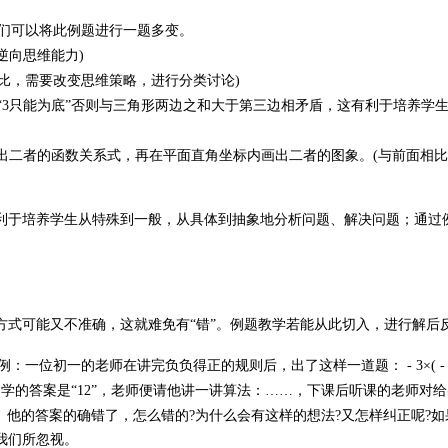
们可以将此例题进行一题多变。
逆向思维能力)
前两题相比，需要改变思维策略，进行分类讨论)
“3只能为底”否则与三角形两边之和大于第三边相矛盾，这有利于培养学
写出二者的函数关系式，再在平面直角坐标内画出二者的图象。(与前面相比
利于培养学生从特殊到一般，从具体到抽象地分析问题、解决问题；通过
式可能又不准确，这就难免有“错”。例题教学若能从此切入，进行解后反
的案例：一位初一的老师在讲完负负得正的规则后，出了这样一道题：
-
3×(
-
位同学的答案是“12”，老师便请他讲一讲算法：……，下课后听课的老师
。他的答案的确错了，怎么错的?为什么会有这样的想法?又怎样纠正呢?
我们所忽视。