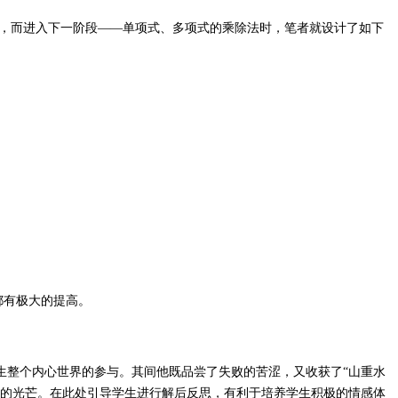
质，而进入下一阶段——单项式、多项式的乘除法时，笔者就设计了如下
都有极大的提高。
生整个内心世界的参与。其间他既品尝了失败的苦涩，又收获了“山重水
慧的光芒。在此处引导学生进行解后反思，有利于培养学生积极的情感体