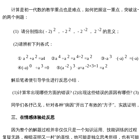
计算是初一代数的教学重点也是难点，如何把握这一重点，突破这
的两个例题：
2
2
-2
-2
(1)
请分别指出(
-
2)
，
-
2
，
-
2
，
2
的意义；
(2)请辨析下列各式：
2
2
4
2
4÷2
2
3
2
① a
+a
=a4 ②a
÷a
=a
=a
③-a
·(-a)
=(-a)
0
3
-2
3
-2+3+1
2
④(-a)
÷a
=0 ⑤(a
)
·a=a
=a
解后笔者便引导学生进行反思小结．
(1)计算常出现哪些方面的错误? (2)出现这些错误的原因有哪些? (
同学们各抒己见，针对各种“病因”开出了有效的“方子”。实践证
三、在情感体验处反思
因为整个的解题过程并非仅仅只是一个知识运用、技能训练的过程
复疑无路，柳暗花明又一村”的喜悦，他可能是独立思考所得，也有可