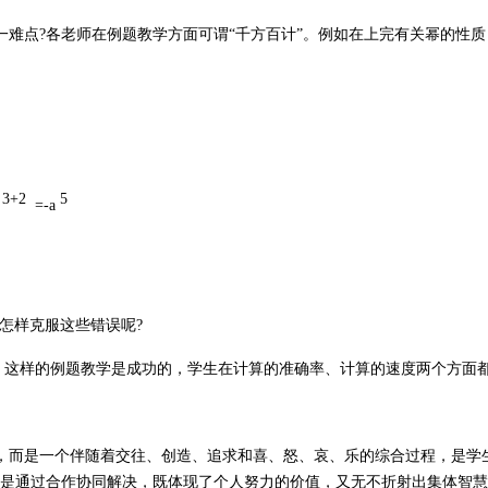
一难点?各老师在例题教学方面可谓“千方百计”。例如在上完有关幂的性
3+2
5
=-a
3)怎样克服这些错误呢?
明，这样的例题教学是成功的，学生在计算的准确率、计算的速度两个方面
，而是一个伴随着交往、创造、追求和喜、怒、哀、乐的综合过程，是学
能是通过合作协同解决，既体现了个人努力的价值，又无不折射出集体智