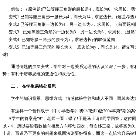
例如：（原例题)已知等腰三角形的腰长是4，底长为6
,
求周长。我
变式1 已知等腰三角形一腰长为4，周长为14，求底边长。(这是考查
变式2 已等腰三角形一边长为4；另一边长为6，求周长。（
变式3
已知等腰三角形的一边长为3，另一边长为6，求周长。(显然
变式4 已知等腰三角形的腰长为x，求底边长y的取值范围。
变式5 已知等腰三角形的腰长为
x
，底边长为y，周长是14。请先
键)
通过例题的层层变式，学生对三边关系定理的认识又深了一步，有
势；有利于培养思维的变通性和灵活性。
二
、
在学生易错处反思
学生的知识背景、思维方式、情感体验往往和成人不同，而其表达方
有这样一个曾刊载于《中小学数学》初中(教师)版2004年第5期
A学生的答案是“9”，老师一看：错了!于是马上请B同学回答，这
以
-
4，所以要沿着数轴向相反方向移动四次，每次移三格，故答案为9
十道、百道乃至更多的例题来巩固法则要好得多，而这一点恰恰容易被