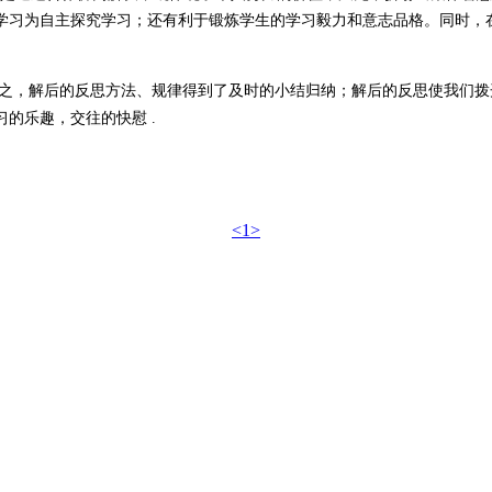
学习为自主探究学习；还有利于锻炼学生的学习毅力和意志品格。同时，
之，解后的反思方法、规律得到了及时的小结归纳；解后的反思使我们拨开
习的乐趣，交往的快慰
.
<1>