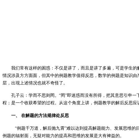
我们常有这样的困惑：不仅是讲了，而且是讲了多遍，可是学生的
情况涉及方方面面，但其中的例题教学值得反思，数学的例题是知识由
层，出现上述情况也就不奇怪了。
孔子云：学而不思则罔。“罔”即迷惑而没有所得，把其意思引申
程；是一个收获希望的过程。从这个角度上讲，例题教学的解后反思应
一、
在解题的方法规律处反思
“例题千万道，解后抛九霄”难以达到提高解题能力、发展思维
例题的辐射面，无疑对能力的提高和思维的发展是大有裨益的。