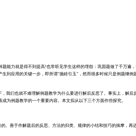
解题能力就是得不到提高!也常听见学生这样的埋怨：巩固题做了千万遍，
产生到应用的关键一步，即所谓“抛砖引玉”，然而很多时候只是例题继例
一下，我们也就不难理解例题教学为什么要进行解后反思了。事实上，解后
该成为例题教学的一个重要内容。本文拟从以下三个方面作些探究。
的目的。善于作解题后的反思、方法的归类、规律的小结和技巧的揣摩，再