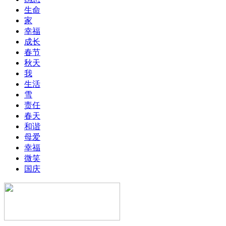
生命
家
幸福
成长
春节
秋天
我
生活
雪
责任
春天
和谐
母爱
幸福
微笑
国庆