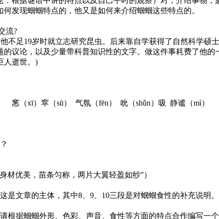
论：根据谜语中讲的特点以及自己平时的观察）对，介绍事物，
如何发现蝈蝈特点的，他又是如何来介绍蝈蝈这些特点的。
交流?
中。在他不足19岁时就立志研究昆虫。后来靠自学获得了自然科学硕士
题的议论，以及少量带科普知识性的文字。做这件事耗费了他的
巨人逝世。)
窸（xī）窣（sū） 气氛（fēn） 吮（shǔn）吸 静谧（mì）
点？
身材优美，苗条匀称，两片大翼轻盈如纱”）
这是文章的主体，其中8、9、10三段是对蝈蝈食性的补充说明
请根据蝈蝈外形、色彩、声音、食性等方面的特点合作编写一个