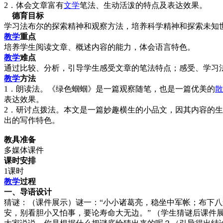
2．体会文章富有
文学
笔法、生动活泼的特点及表达效果。
德育目标
学习法布尔的探索精神和观察方法，培养科学精神和探索未知
教学
重点
培养学生阅读文章、概述内容的能力，体会语言特色。
教学
难点
通过比较、分析，引导学生感受文章的笔法特点；感受、学习
教学
方法
1．朗读法。《绿色蝈蝈》是一篇观察随笔，也是一篇优美的
散
表达效果。
2．研讨点拨法。本文是一篇妙趣横生的小品文，因其内容的
出的写作特色。
教具准备
多媒体课件
课时安排
1课时
教学
过程
一、导语设计
猜谜：（课件展示）谜一：“小小诸葛亮，稳坐中军帐；布下八
安，别看胆小又怕事，要论寿命大无边。”
（学生猜谜后课件