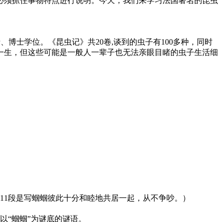
必须抓住事物特点进行说明。今天，我们来学习法国著名的昆虫
、博士学位。《昆虫记》共20卷,谈到的虫子有100多种，同时
一生，但这些可能是一般人一辈子也无法亲眼目睹的虫子生活细
。11段是写蝈蝈彼此十分和睦地共居一起，从不争吵。）
以“蝈蝈”为谜底的谜语。