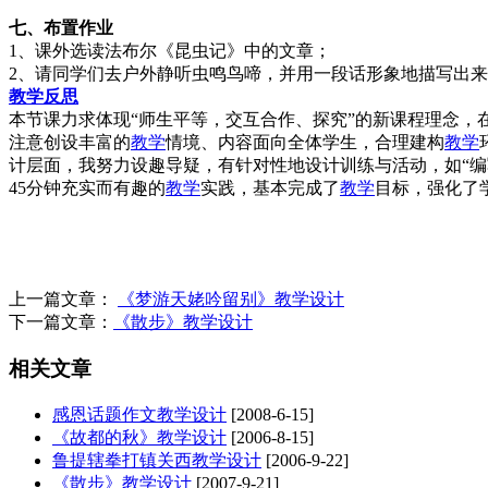
七、布置作业
1、课外选读法布尔《昆虫记》中的文章；
2、请同学们去户外静听虫鸣鸟啼，并用一段话形象地描写出
教学
反思
本节课力求体现“师生平等，交互合作、探究”的新课程理念，
注意创设丰富的
教学
情境、内容面向全体学生，合理建构
教学
计层面，我努力设趣导疑，有针对性地设计训练与活动，如“编
45分钟充实而有趣的
教学
实践，基本完成了
教学
目标，强化了
上一篇文章：
《梦游天姥吟留别》教学设计
下一篇文章：
《散步》教学设计
相关文章
感恩话题作文教学设计
[2008-6-15]
《故都的秋》教学设计
[2006-8-15]
鲁提辖拳打镇关西教学设计
[2006-9-22]
《散步》教学设计
[2007-9-21]