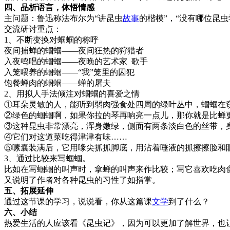
四、品析语言，体悟情感
主问题：鲁迅称法布尔为“讲昆虫
故事
的楷模”，“没有哪位昆
交流研讨重点：
1、不断变换对蝈蝈的称呼
夜间捕蝉的蝈蝈——夜间狂热的狩猎者
入夜鸣唱的蝈蝈——夜晚的艺术家 歌手
入笼喂养的蝈蝈——“我”笼里的囚犯
饱餐蝉肉的蝈蝈——蝉的屠夫
2、用拟人手法倾注对蝈蝈的喜爱之情
①耳朵灵敏的人，能听到弱肉强食处四周的绿叶丛中，蝈蝈在
②绿色的蝈蝈啊，如果你拉的琴再响亮一点儿，那你就是比蝉
③这种昆虫非常漂亮，浑身嫩绿，侧面有两条淡白色的丝带，
④它们对这道菜吃得津津有味……
⑤嗉囊装满后，它用喙尖抓抓脚底，用沾着唾液的抓擦擦脸和
3、通过比较来写蝈蝈。
比如在写蝈蝈的叫声时，拿蝉的叫声来作比较；写它喜欢吃肉
又说明了作者对各种昆虫的习性了如指掌。
五、拓展延伸
通过这节课的学习，说说看，你从这篇课
文学
到了什么？
六、小结
热爱生活的人应该看《昆虫记》，因为可以更加了解世界，也