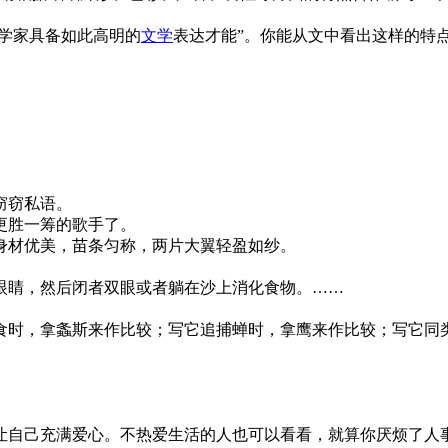
虫学家具备如此高明的
文学
表达才能”。你能从文中看出这样的特
窃窃私语。
更胜一筹的歌手了。
身材优美，苗条匀称，两片大翼轻盈如纱。
眼睛，然后闭者双眼或者躺在沙上消化食物。……
食时，拿螽斯来作比较；写它追捕蝉时，拿鹰来作比较；写它同
让自己充满爱心。不热爱生活的人也可以看看，就算你厌烦了人