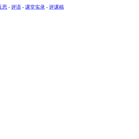
反思
-
评语
-
课堂实录
-
评课稿