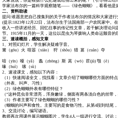
大家说说，你是根据什么把谜底给猜出来的呢？（引导得出结
学家法布尔的一篇科学观察随笔——《绿色蝈蝈》，看看他是
二、资料助读
提问:谁愿意把自己搜集到的关于作者法布尔的情况和大家进行
(提示:1823年12月22日，法布尔生于法国南部一户农民家
收入一些讲述经历、回忆往事的传记性文章，若干解决理论问
节。1915年11月的一天，这位以昆虫为琴拨响人类命运颤音的
三、速读概括，感知文章
1、对照幻灯片，学生解决疑难字音。
篝（gōu）火 喧嚣（xiāo） 狩（shòu）猎 篡（cuàn）夺
喑（yīn）哑（yǎ） 螽（zhōng）斯 莴（wō）苣(jù) 颚（è）
喙（huì） 嗉（sù）
2、速读课文，感知以下内容：
（1）快速阅读全文，找找看：文章介绍了蝈蝈哪些方面的特
（外表、叫声、习性）
（2）绿色蝈蝈外表有哪些特征？
（“这种昆虫非常漂亮，浑身嫩绿，侧面有两条淡白色的丝带，
（3）作者主要写了绿色蝈蝈的哪些习性？
（蝈蝈的叫声和食性。主要写的是食物习性。从第4段到结尾，
3、交流讨论，编写谜语。
教师再次用课件展示蝈蝈图片，学生4人一组进行交流、讨论：