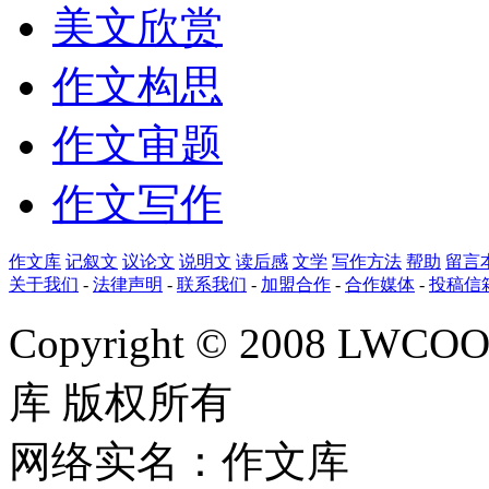
美文欣赏
作文构思
作文审题
作文写作
作文库
记叙文
议论文
说明文
读后感
文学
写作方法
帮助
留言
关于我们
-
法律声明
-
联系我们
-
加盟合作
-
合作媒体
-
投稿信
Copyright © 2008 LWCOOL
库 版权所有
网络实名：作文库