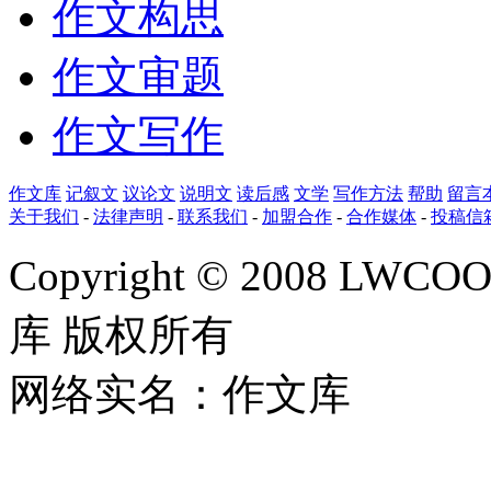
作文构思
作文审题
作文写作
作文库
记叙文
议论文
说明文
读后感
文学
写作方法
帮助
留言
关于我们
-
法律声明
-
联系我们
-
加盟合作
-
合作媒体
-
投稿信
Copyright © 2008 LWCOOL
库 版权所有
网络实名：作文库