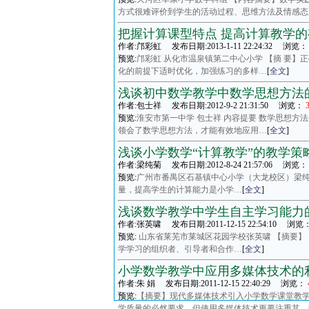
方式很难评价到学生的活动过程、思维方法及情感态
把握计算课型特点 提高计算教学
作者:邝彩虹 发布日期:2013-1-11 22:24:32 浏览：
预览:
邝彩虹 从化市温泉镇第二中心小学 【摘 要
化的前提下适时优化，加强练习的多样…
[
全文
]
浅谈初中数学教学中数学思想方法
作者:包士祥 发布日期:2012-9-2 21:31:50 浏览：
3
预览:
淮安市第一中学 包士祥 内容提要 数学思想
领会了数学思想方法，才能有效地应用…
[
全文
]
浅谈小学数学“计算教学”的教学策
作者:梁纯菊 发布日期:2012-8-24 21:57:06 浏览：
预览:
广州市番禺区石基镇中心小学（大龙校区）梁纯
量，提高学生的计算能力是小学…
[
全文
]
浅谈数学教学中学生自主学习能力
作者:张英啸 发布日期:2011-12-15 22:54:10 浏览
预览:
山东省莱芜市莱城区花园学校张英啸 【摘要】
学学习的组织者、引导者和合作…
[
全文
]
小学数学教学中应用多媒体技术的
作者:朱 娟 发布日期:2011-12-15 22:40:29 浏览：
预览:
【摘要】现代多媒体技术引入小学数学课堂教
学质量的必然要求，但使用多媒体技术更要注重其…