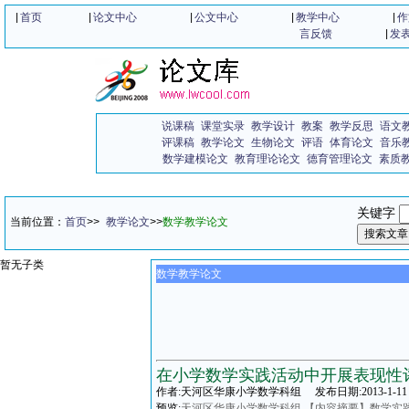
|
首页
|
论文中心
|
公文中心
|
教学中心
|
作
言反馈
|
发
说课稿
课堂实录
教学设计
教案
教学反思
语文
评课稿
教学论文
生物论文
评语
体育论文
音乐
数学建模论文
教育理论论文
德育管理论文
素质
关键字
当前位置：
首页
>>
教学论文
>>
数学教学论文
暂无子类
数学教学论文
在小学数学实践活动中开展表现性
作者:天河区华康小学数学科组 发布日期:2013-1-11 2
预览:
天河区华康小学数学科组 【内容摘要】数学实