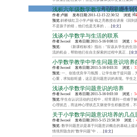
关于我们
|
服务社
浅析六年级数学教学中的潜能生转
论
作者:卢丽 发布日期:2011-12-15 22:30:52 浏览：
4
预览:
斜桥镇红卫小学卢丽 钱之亮教授在讲座《回到
不是孩子的错，他们也是无辜的，…
[
全文
]
浅谈小学数学与生活的联系
作者:lwcool 发布日期:2011-5-16 0:08:11 浏览：
9
预览:
《新课程标准》指出：“应该从学生的生活经
流的机会，帮助他们在自主探索的过程中真正…
[
全
小学数学教学中学生问题意识培养
作者:lwcool 发布日期:2011-5-16 0:03:31 浏览：
3
预览:
一、创造优良学习氛围，让学生敢于提问题，为
心重，求知欲旺盛，这正是问题意识的表现。学生之
浅谈小学数学问题意识的培养
作者:lwcool 发布日期:2011-5-16 0:03:10 浏览：
5
预览:
学生在认识活动的过程中，经常遇到一些难于
心理状态，而这种心理状态又驱使学生积极思维，不
关于小学数学问题意识培养的几点
作者:lwcool 发布日期:2011-5-15 23:58:39 浏览：
预览:
数学问题意识是基于问题意识概念的基础上提
情境所隐含的“数学问题”中，…
[
全文
]