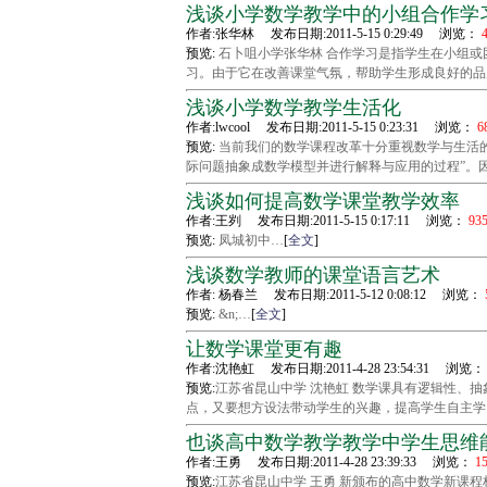
浅谈小学数学教学中的小组合作学
作者:张华林 发布日期:2011-5-15 0:29:49 浏览：
4
预览:
石卜咀小学张华林 合作学习是指学生在小组或
习。由于它在改善课堂气氛，帮助学生形成良好的品
浅谈小学数学教学生活化
作者:lwcool 发布日期:2011-5-15 0:23:31 浏览：
6
预览:
当前我们的数学课程改革十分重视数学与生活
际问题抽象成数学模型并进行解释与应用的过程”。
浅谈如何提高数学课堂教学效率
作者:王刿 发布日期:2011-5-15 0:17:11 浏览：
93
预览:
凤城初中…
[
全文
]
浅谈数学教师的课堂语言艺术
作者: 杨春兰 发布日期:2011-5-12 0:08:12 浏览：
预览:
&n;…
[
全文
]
让数学课堂更有趣
作者:沈艳虹 发布日期:2011-4-28 23:54:31 浏览：
预览:
江苏省昆山中学 沈艳虹 数学课具有逻辑性、
点，又要想方设法带动学生的兴趣，提高学生自主学
也谈高中数学教学教学中学生思维
作者:王勇 发布日期:2011-4-28 23:39:33 浏览：
15
预览:
江苏省昆山中学 王勇 新颁布的高中数学新课