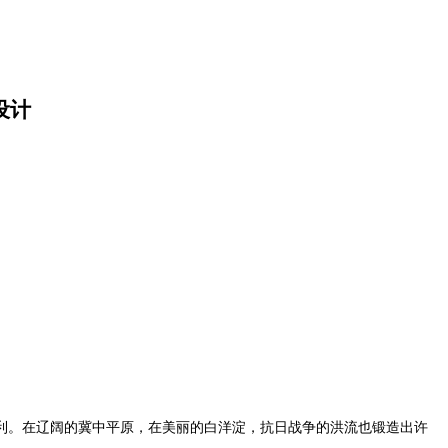
设计
利。在辽阔的冀中平原，在美丽的白洋淀，抗日战争的洪流也锻造出许