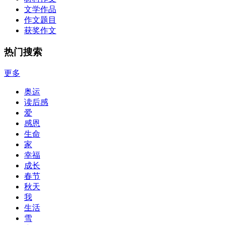
文学作品
作文题目
获奖作文
热门搜索
更多
奥运
读后感
爱
感恩
生命
家
幸福
成长
春节
秋天
我
生活
雪