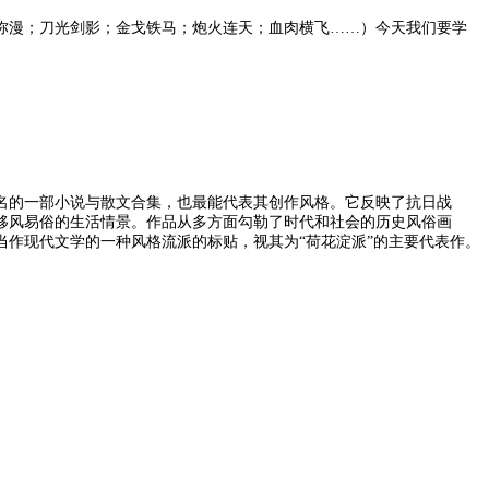
弥漫；刀光剑影；金戈铁马；炮火连天；血肉横飞……）今天我们要学
盛名的一部小说与散文合集，也最能代表其创作风格。它反映了抗日战
移风易俗的生活情景。作品从多方面勾勒了时代和社会的历史风俗画
作现代文学的一种风格流派的标贴，视其为“荷花淀派”的主要代表作。