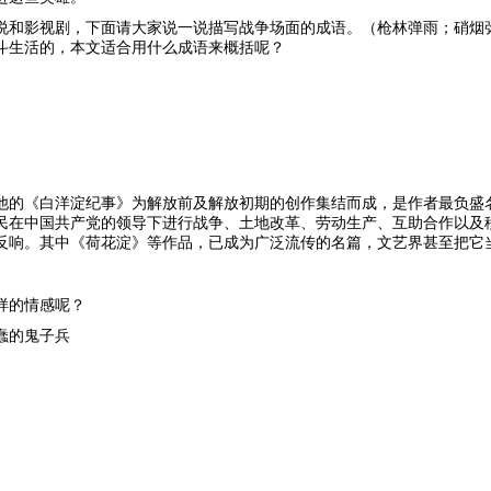
说和影视剧，下面请大家说一说描写战争场面的成语。（枪林弹雨；硝烟
斗生活的，本文适合用什么成语来概括呢？
生。他的《白洋淀纪事》为解放前及解放初期的创作集结而成，是作者最负
民在中国共产党的领导下进行战争、土地改革、劳动生产、互助合作以及
反响。其中《荷花淀》等作品，已成为广泛流传的名篇，文艺界甚至把它当
样的情感呢？
蠢的鬼子兵