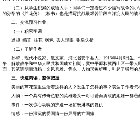
（二）从学生积累的成语入手：
同学们一定看过不少描写战争的小
的孙犁的《芦花荡》（板书）也是描写抗战最艰苦阶段白洋淀人民的战
二、交流预习作业、
（一）积累字词
退却 编算 挂花 飒飒 丢人现眼 张皇失措
（二）了解作者
孙犁，现代小说家、散文家。河北省安平县人。1913年4月6日
争、解放战争和中华人民共和国成立初期，冀中平原和冀西山区一带人
面，其笔调明丽流畅，文风秀雅、隽永，人物形象鲜明，引起了强烈的
三、快速阅读，整体把握
美丽的芦花荡里生活着这样的人？发生了怎样的事？表达了作者怎
人物：一个具有传奇色彩的英雄老头一对可爱而勇敢的姐妹一群愚
事件：一次惊心动魄的护送一场酣畅淋漓的复仇
情感：一份深沉的爱国情一份屈辱的亡国痛