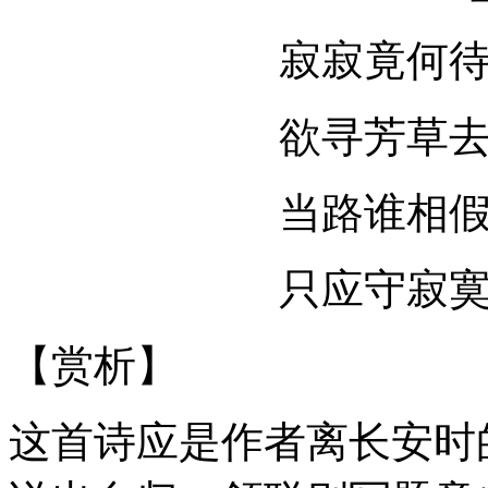
寂寂竟何
欲寻芳草
当路谁相
只应守寂
【赏析】
这首诗应是作者离长安时