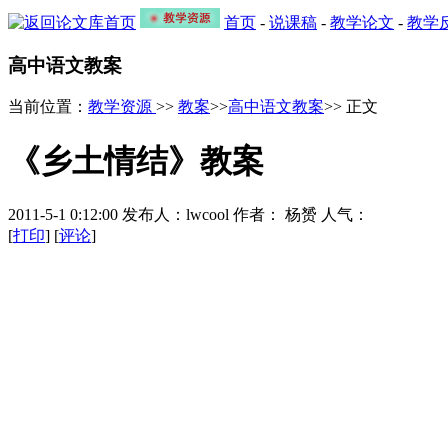
首页
-
说课稿
-
教学论文
-
教学
高中语文教案
当前位置：
教学资源
>>
教案
>>
高中语文教案
>> 正文
《乡土情结》教案
2011-5-1 0:12:00 发布人：lwcool 作者： 杨赟 人气：
[
打印
] [
评论
]