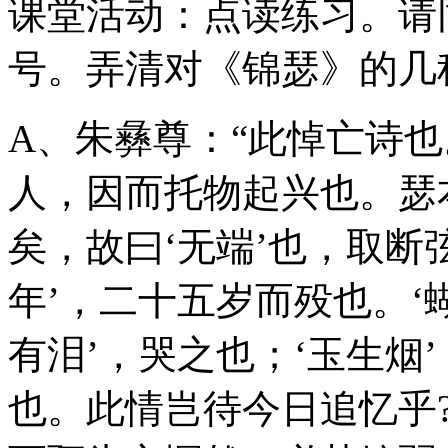
课堂活动：点读练习。请
号。弄清对《锦瑟》的几
A、朱彝尊：“此悼亡诗
人，因而托物起兴也。瑟
矣，故曰‘无端’也，取断
年’，二十五岁而殁也。‘蝴
有泪’，哭之也；‘玉生烟’
也。此情岂待今日追忆乎