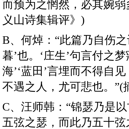
而预为之惘然，必其婉弱
义山诗集辑评》)
B、何焯：“此篇乃自伤之
暮’也。‘庄生’句言付之梦
海’‘蓝田’言埋而不得自见
不遇之人，尤可悲也。”(
C、汪师韩：“锦瑟乃是
五弦之瑟，而此乃五十弦