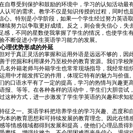
在自尊受到保护和鼓励的环境中，学习的认知活动最
人认可的需求。教学不仅是知识传授的过程，同时也
自信心。特别是小学阶段，如果一个学生经过努力英语
继续努力以争取更好成绩。反之，则会丧失信心，失去
满足感，不同的星数使我掌握了学生的情况，也使学生
验不断促进小学生英语学习能力的发展。
心理优势形成的外延
但对于真正灵活的掌握和运用外语是远远不够的，因
善于挖掘和利用课外乃至校外的教育资源。我们学校
几名外籍老师与外籍学生也常常现场指导，我
经常
组
运用中才能发挥它的作用，体现它特有的魅力与价值
学们的口语水平有了一定的提高，学习的热情与兴趣更
语报、等等。在各种各样的活动中，学生们大胆尝试
过这种方式，进一步激发了学生学英语的兴趣和求知
特征之一。英语学科把培养学生的学习兴趣、态度和
为本的教育思想和可持续发展的教育理念。因此在情感
感等情感领域都得到发展和提高，使他们心理品质得
受磨练，增强抗挫力，不会因困难而丧失信心，退缩