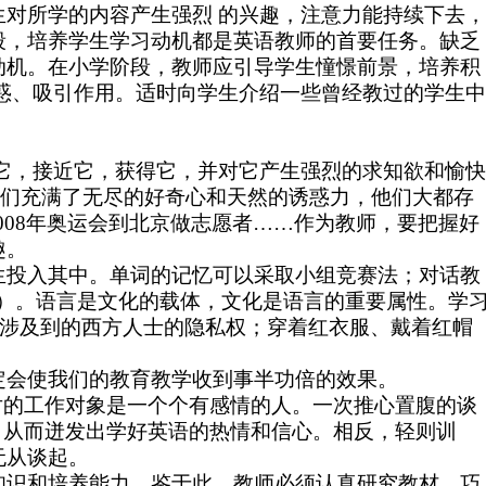
对所学的内容产生强烈 的兴趣，注意力能持续下去
段，培养学生学习动机都是英语教师的首要任务。缺乏
动机。
在小学阶段，教师应引导学生憧憬前景，培养积
惑、吸引作用。适时向学生介绍一些曾经教过的学生
识它，接近它，获得它，并对它产生强烈的求知欲和愉快
他们充满了无尽的好奇心和天然的诱惑力，他们大都存
008年奥运会到北京做志愿者……作为教师，要把握好
趣。
投入其中。单词的记忆可以采取小组竞赛法；对话教
（CAI）。语言是文化的载体，文化是语言的重要属性。学
ret.涉及到的西方人士的隐私权；穿着红衣服、戴着红帽
定会使我们的教育教学收到事半功倍的效果。
对的工作对象是一个个有感情的人。一次推心置腹的谈
，从而迸发出学好英语的热情和信心。相反，轻则训
无从谈起。
识和培养能力。鉴于此，教师必须认真研究教材，巧