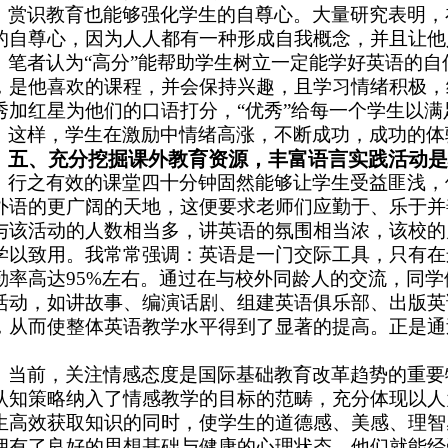
赏识教育也能够强化学生的自尊心。大量研究表明，
的自尊心，因为人人都有一种形成自我概念，并且让他
笔者认为“高分”能帮助学生树立一定能学好英语的
，是他喜欢的课程，并会保持兴趣，且学习情绪积极，
秀加红星为他们的口语打分，“优秀”给每一个学生以
这样，学生在激励中情绪高涨，不断成功，成功的体
五
、充分挖掘课外教育资源，丰富语言实践活动
是
行之有效的课堂四十分钟固然能够让学生受益匪浅，
外语的更广阔的天地，这便要求老师们应勤于、乐于并
与该活动的人数相当多，讲英语的氛围相当浓，该校的
学以致用。我常常强调：英语是一门交际工具，只有在
勤率高达95%左右。通过在与校外同龄人的交流，同
活动，如讲故事、编演话剧、组建英语俱乐部、出版英
，从而使整体英语教学水平得到了显著的提高。正是通
。
当前，关注情感态度是国际基础教育改革趋势的重要
认知策略纳入了情感教学的目标的范畴，充分体现以人
生高效获取知识的同时，使学生的道德感、美感、理智
拥有了良好的思想基础与健康的心理状态，他们就能经