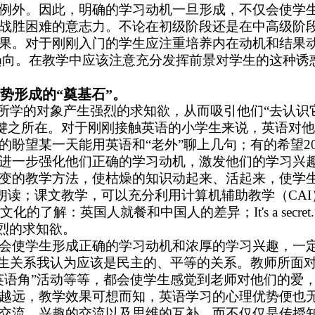
例外。因此，明确的学习动机一旦形成，不仅会使学生
战胜困难的意志力。
不论在初级阶段还是在中高级阶
果。对于刚刚入门的学生应注重培养内在动机和结果
趋向。在教学中应该注意充分发挥前景对学生的这种诱
势形成的“奠基石”。
对所学的对象产生强烈的求知欲，从而吸引他们“去认
键之所在。
对于刚刚接触英语的小学生来说，英语对
盼望某一天能用英语和“老外”聊上几句；有的希望2
进一步强化他们正确的学习动机，激发他们的学习兴
变的教学方法，使枯燥的知识动起来、活起来，使学生
表演、分角色朗读；课文教学，可以充分利用计算机辅助教学
的了解：英国人就餐和中国人的差异；It's a sec
和强烈的求知欲。
会使学生形成正确的学习动机和浓厚的学习兴趣，一
生关系我认为应该是民主的、平等的关系。教师所面
英语角”活动等等，都会使学生感觉到老师对他们的爱
越远，教学效果可想而知，英语学习的心理优势便也
交流、兴趣的交流以及思维的互补，而不仅仅是传授知