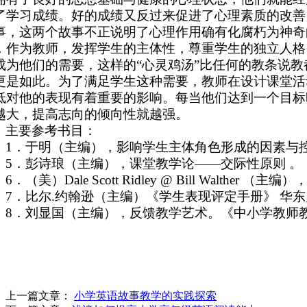
了学习成绩。好的成绩又反过来促进了心理素质的改善
事，这两个故事不正说明了心理作用确有化腐朽为神奇
，作为教师，发挥学生的主体性，尊重学生的独立人格
成为他们的需要，这样的“心灵鸡汤”比任何的教条说教
更是如此。为了满足学生这种需要，教师在设计课堂活
低对他的表现有着重要的影响。每当他们达到一个目标
越大，提高志向的倾向性就越强。
主要参考书目：
1．于明（主编），影响学生主体角色形成的因素与
5．彭诗琅（主编），课堂教学论——交际性原则 。《
6．（美）Dale Scott Ridley @ Bill W
7．比尔.约翰逊（主编）《学生表现评定手册》 华东师
8．刘显国（主编），反馈教学艺术。《中小学教师教学
上一篇文章：
小学英语故事教学的实践探索