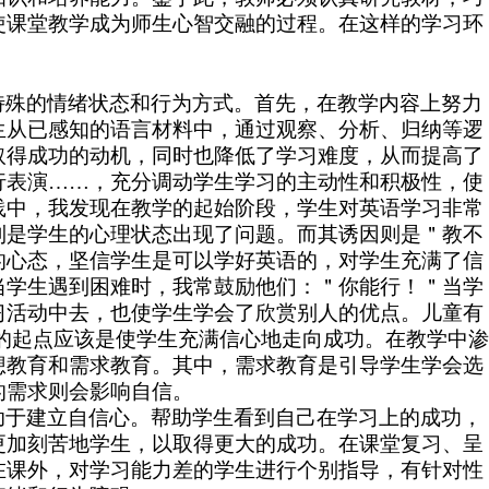
使课堂教学成为师生心智交融的过程。在这样的学习环
特殊的情绪状态和行为方式。首先，在教学内容上努力
生从已感知的语言材料中，通过观察、分析、归纳等逻
取得成功的动机，同时也降低了学习难度，从而提高了
行表演……，充分调动学生学习的主动性和积极性，使
践中，我发现在教学的起始阶段，学生对英语学习非常
到是学生的心理状态出现了问题。而其诱因则是＂教不
态，坚信学生是可以学好英语的，对学生充满了信
当学生遇到困难时，我常鼓励他们：＂你能行！＂当学
习活动中去，也使学生学会了欣赏别人的优点。儿童有
的起点应该是使学生充满信心地走向成功。在教学中
想教育和需求教育。其中，需求教育是引导学生学会选
的需求则会影响自信。
于建立自信心。帮助学生看到自己在学习上的成功，
更加刻苦地学生，以取得更大的成功。在课堂复习、呈
在课外，对学习能力差的学生进行个别指导，有针对性