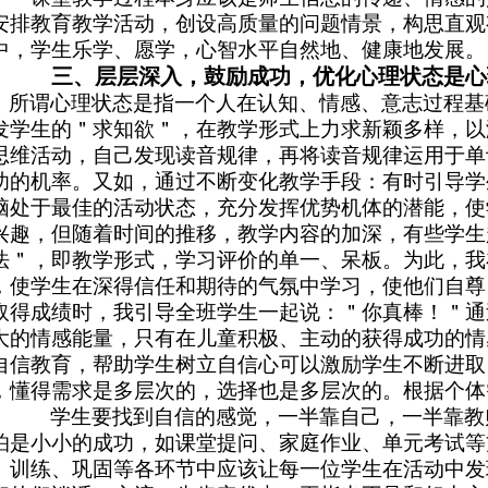
安排教育教学活动，创设高质量的问题情景，构思直观
中，学生乐学、愿学，心智水平自然地、健康地发展。
三、
层层深入，鼓励成功，优化心理状态
是
所谓心理状态是指一个人在认知、情感、意志过程基
发学生的＂求知欲＂，在教学形式上力求新颖多样，以
思维活动，自己发现读音规律，再将读音规律运用于单
功的机率。又如，通过不断变化教学手段：有时引导学
脑处于最佳的活动状态，充分发挥优势机体的潜能，使
兴趣，但随着时间的推移，教学内容的加深，有些学生
法＂，即教学形式，学习评价的单一、呆板。为此，我
，使学生在深得信任和期待的气氛中学习，使他们自尊
取得成绩时，我引导全班学
生一起说：＂你真棒！＂通
大的情感能量，只有在儿童积极、主动的获得成功的情
自信教育，帮助学生树立自信心可以激励学生不断进取
，懂得需求是多层次的，选择也是多层次的。根据个体
学生要找到自信的感觉，一半靠自己，一半靠教师
怕是小小的成功，如课堂提问、家庭作业、单元考试等
、训练、巩固等各环节中应该让每一位学生在活动中发