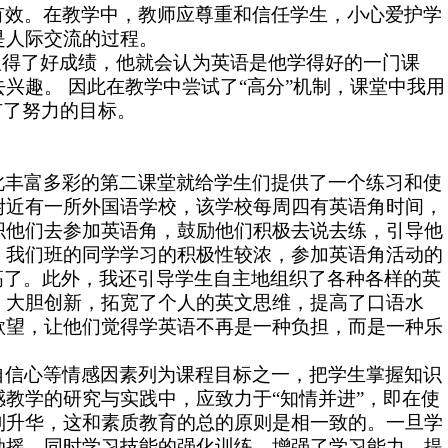
有效。在教学中，教师应尊重和信任学生，小心爱护学
是人际交流的过程。
取得了好成绩，他就会认为英语是他学得好的一门课
兴趣。 因此在教学中尝试了“高分”机制，课堂中我用
有了努力的目标。
此丰富多彩的第二课堂就给学生们提供了一个练习和使
附近有一所外国语学
校
，该学
校
每周四
有
英语角时间，
织他们去参加英语角，鼓励他们积极去说去练，引导他
。我们班的同学学习的积极性较浓，参加英语角活动的
高了。此外，我还引导学生自主地组织了各种各样的英
，大胆创新，拓宽了个人的英文思维，提高了口语水
欲望，让他们觉得学英语不再是一种负担，而是一种乐
自信心等情感因素列为课程目标之一，把学生掌握知识
教学的研究与实践中，应致力于“知情并进”，即在使
到升华，这和素质教育的总的原则是相一致的。
一旦学
动摇。同时学习技能的强化训练，增强了学习能力，提