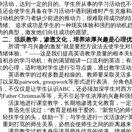
种活动，达到一定的目的。学生所从事的学习活动也不
且还会使学生具备在学习活动中遇到困难时产生克服和
习动机的学习者缺少前进的推动力，很难取得成功的结
情绪。 追求成功是学生的一种现实体验和强烈的动机
功的典型，激发他们向往成功的愿望。
二、活跃教学，渗透文化，培养浓厚兴趣是心理优
所谓“学习兴趣的激发”就是要想方设法去使学生
情绪体验。” ——这是我们提高英语教学质量的根本关
着初步的学习动机：有的渴望能讲一口流利的英语；有的
生的心理，适时地对学生进行引导点拨，通过教学活动
英语教学的过程多数是枯燥的。教师要采取灵活多
可以采取pairwork, groupwork等形式进行
语，不仅仅是让学生认识ABC，还必须加深学生对西方文化
的Father Christmas等等，无不引起学生浓厚的兴趣
活泼地进行课堂教学，长期地渗透文化教育，一定
鲁迅先生说过：“教育是植根于爱的。”新世纪的师
；轻扶学生的头，鼓励一下；与学生进行一次活泼的“
、重则打骂的师生关系，必然会使师生之间的距离越来
课堂教学过程本身应该是师生信息的传递、情感的