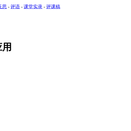
反思
-
评语
-
课堂实录
-
评课稿
应用