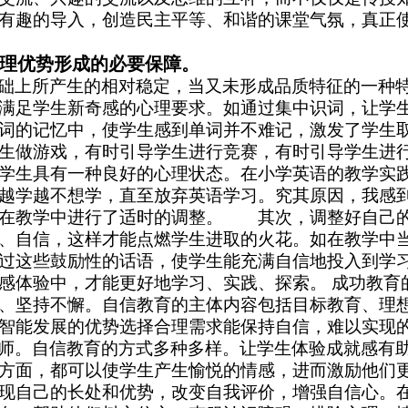
有趣的导入，创造民主平等、和谐的课堂气氛，真正
心理优势形成的必要保障。
础上所产生的相对稳定，当又未形成品质特征的一种
满足学生新奇感的心理要求。如通过集中识词，让学
词的记忆中，使学生感到单词并不难记，激发了学生
生做游戏，有时引导学生进行竞赛，有时
引导学生进
学生具有一种良好的心理状态。
在小学英语的
教学实
越学越不想学，直至放弃英语学习。究其原因，我感
在教学中进行了适时的调整。
其次，调整好自己的心
、自信，这样才能点燃学生进取的火花。如在教学中
过这些鼓励性的话语，使学生能充满自信地投入到学
感体验中，才能更好地学习、实践、探索。 成功教育
、坚持不懈。自信教育的主体内容包括目标教育、理
智能发展的优势选择合理需求能保持自信，难以实现
。自信教育的方式多种多样。让学生体验成就感有助
方面，都可以使学生产生愉悦的情感，进而激励他们
现自己的长处和优势，改变自我评价，增强自信心。