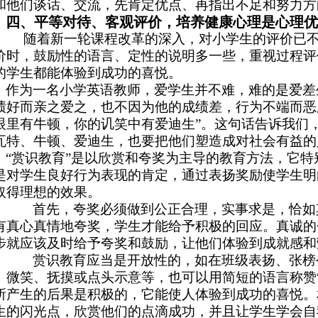
和他们谈话、交流，先肯定优点、再指出不足和努力方
四、平等对待、客观评价，培养健康心理是心理优
随着新一轮课程改革的深入，对小学生的评价已不
价时，鼓励性的语言、定性的说明多一些，重视过程评
的学生都能体验到成功的喜悦。
作为一名小学英语教师，爱学生并不难，难的是爱差
绩好而亲之爱之，也不因为他的成绩差，行为不端而恶
眼里有牛顿，你的讥笑中有爱迪生”。这句话告诉我们
瓦特、牛顿、爱迪生，也要把他们塑造成对社会有益的
“赏识教育”是以欣赏和夸奖为主导的教育方法，它
是对学生良好行为表现的肯定，通过表扬奖励使学生明
取得理想的效果。
首先，夸奖必须做到公正合理，实事求是，恰如其
有真心真情地夸奖，学生才能给予积极的回应。真诚的
步就应该及时给予夸奖和鼓励，让他们体验到成就感和
赏识教育应当是开放性的，如在班级表扬、张榜公
、微笑、抚摸或点头示意等，也可以用简短的语言称赞“Gre
所产生的后果是积极的，它能使人体验到成功的喜悦。
生的闪光点，欣赏他们的点滴成功，并且让学生学会自