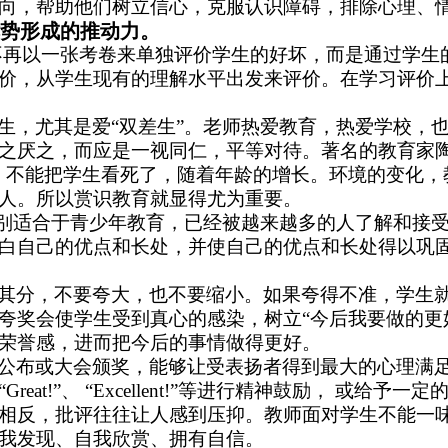
向，帮助他们树立信心，克服认识障碍，排除心理、
势形成的推动力。
再以一张考卷来单独评价学生的好坏，而是通过学生
价，从学生现有的理解水平出发来评价。在学习评价
生，尤其是爱“双差生”。老师热爱教育，热爱学校，
之厌之，而应是一视同仁，平等对待。著名的教育家陶
，不能把学生看死了，随着年龄的增长。环境的变化，
人。所以赏识教育就显得尤为重要。
特别适合于青少年教育，已经被越来越多的人了解和接
白自己的优点和长处，并使自己的优点和长处得以巩
分，不要夸大，也不要缩小。如果夸得不准，学生就
夸奖会使学生受到真心的感染，树立“今后我要做的更
荣誉感，进而把今后的事情做得更好。
布或大会颁奖，能够让受表扬者得到最大的心理满足
at!”、 “Excellent!”等进行精神鼓励， 或
相反，批评往往让人感到压抑。教师面对学生不能一
我发现、自我欣赏、拥有自信。