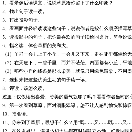
1
、看录像后读课文，说说草原给你留下了什么印象？
2
、找出句子读一读。
3
、打出投影句子。
4
、看画面并轻轻读读这些句子，说说作者是按什么顺序描写草
5
、读投影中的句子，把你最喜欢的句子读给同桌听，简单说说
6
、指名读，体会草原的美和大。
（
1
）羊群一会儿上了小丘，一会儿又下来，走在哪里都像给无
（
2
）在天底下，一碧千里，而并不茫茫。四面都有小丘，平地
（
3
）那些小丘的线条是那么柔美，就像只用绿色渲染，不用墨
7
、连起来把这些优美生动的句子读一读。
8
、评读，该怎么读。
过渡：仅仅读出喜爱、赞美的语气就够了吗？看看作者当时的
9
、第一次看到草原，面对满眼翠绿，怎不让人感到愉快和惊叹
10
、指名读。
11
、你来到了草原，最想干什么？用
“
既
……
又
……
既
……
又
…
12
、在这境界里，连骏马和大牛都有时候静立不动，好像回味