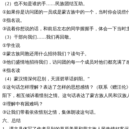
（
2
）也不知是谁的手
……
民族团结互助。
①
如果你是访问团的一员或是蒙古族中的一个，当时你会说些
②
指名说。
③
说着你想说的话，和前后左右的同学握握手，体会一下当时
（
3
）干部向我们
……
我们再回敬。
①
学生说
②
蒙古族同胞还用什么招待我们？读句子。
③
他们盛情地招待我们，访问团的每一个成员对他们都充满了
④
指名读
（
4
）蒙汉情深何忍别，天涯碧草话斜阳。
”
①
这句话怎样理解？表达了怎样的思想感情？（联系《赠汪伦
阳下，相互倾诉着惜别之情。这句话表达了蒙古族人民和汉族
②
理解中有困难吗？
③
让我们带着依依惜别之情，集体朗读这句话。
六、总结
1
、课文具体写了作者见到的草原美景和蒙古族人民热情好客远