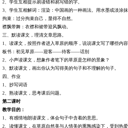
2
、学生互相提示易读错和易写错的字。
3
、学生互相解词：渲染：中国画的一种画法。用水墨或淡涂抹
拘束：过分拘束自己，显得不自然。
襟飘带舞：衣襟和裙带迎风飘动。
三、默读课文，理清文章思路。
1
、读课文，按照作者进入草原的顺序，说说课文写了哪些内容
板书：初见草原
——
迎客
——
待客
——
话别
2
、小声读课文，想象作者笔下的草原是怎样的景象？
3
、默读课文，画出你认为写得美的句子和不理解的句子。
四、作业
1
、抄写词语
2
、熟读课文，思考课后问题。
第二课时
教学目的：
1
、有感情地朗读课文，体会句子中含着的意思。
2
、读懂课文，在草原自然美与人情美的熏陶感染下，受到热爱