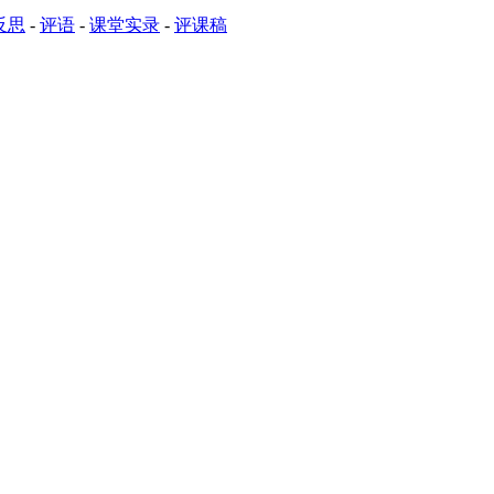
反思
-
评语
-
课堂实录
-
评课稿