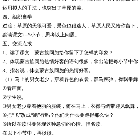
运用拟人的手法，也突出了草原的美。
四、组织自学
过渡：草原的天很可爱，景色也很迷人，草原人民又给你留下
默读课文
2─5
小节，思考以上问题。
五、交流点拔
1
、读了课文，蒙古族同胞给你留下了怎样的印象？
2
、体现蒙古族同胞热情好客的语句很多，拿出笔把每小节中
3
、指名说，体会蒙古族同胞的热情好客。
（
1
）马上的男女老少，穿着各色的衣裳，群马疾驰，襟飘带舞
①
看画面。
②
学生说。
③
男女老少穿着艳丽的服装，骑在马上，衣襟与绸带迎风飘舞
④
把
“
飞
”
改成
“
跑
”
行吗？他们为什么要跑得那么快？
⑤
所以在读时要体现这种急切的心情。指名读。
在以下小节中，再谈谈。