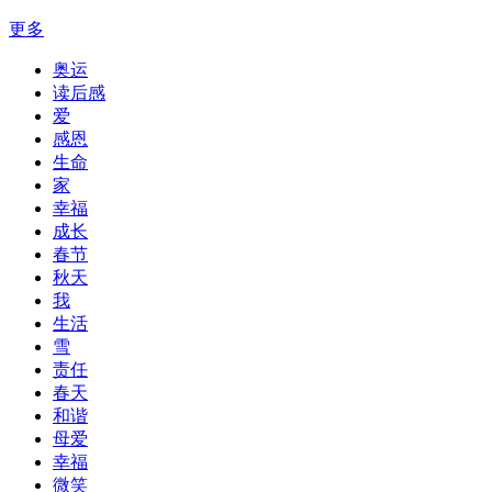
更多
奥运
读后感
爱
感恩
生命
家
幸福
成长
春节
秋天
我
生活
雪
责任
春天
和谐
母爱
幸福
微笑