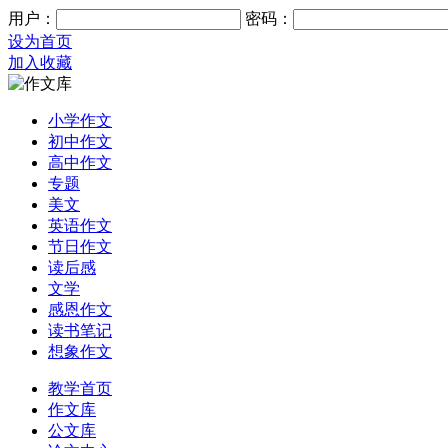
用户：
密码：
设为首页
加入收藏
小学作文
初中作文
高中作文
专题
美文
英语作文
节日作文
读后感
文学
感恩作文
读书笔记
想象作文
教学首页
作文库
公文库