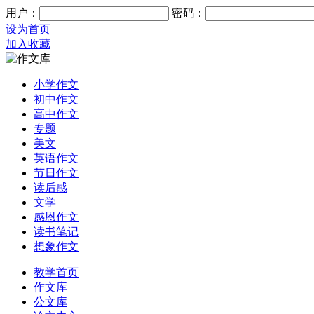
用户：
密码：
设为首页
加入收藏
小学作文
初中作文
高中作文
专题
美文
英语作文
节日作文
读后感
文学
感恩作文
读书笔记
想象作文
教学首页
作文库
公文库